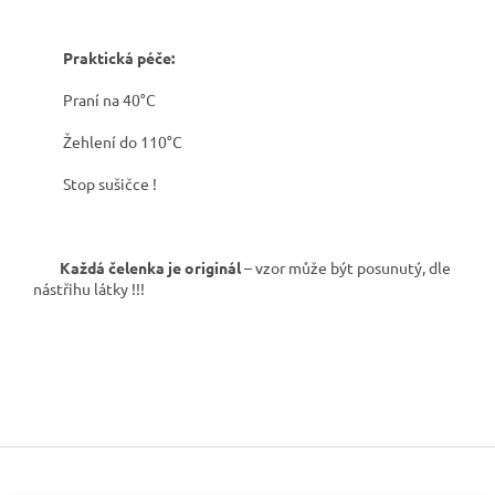
Praktická péče:
Praní na 40°C
Žehlení do 110°C
Stop sušičce !
Každá čelenka je originál
– vzor může být posunutý, dle
nástřihu látky !!!
Z
á