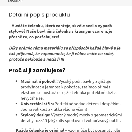
Diskuze
Detailní popis produktu
Hledáte čelenku, která zahřeje, skvěle sedí a vypadá
stylově? Naše bavlněná čelenka s krásným vzorem, je
přesně to, co potřebujete!
​Díky prémiovému materiálu se přizpůsobí každé hlavě a je
tak příjemná, že zapomenete, že ji vůbec máte na sobě,
protože neklouže a netlačí !!!
​Proč si ji zamilujete?
Maximální pohodlí:
Vysoký podíl bavlny zajišťuje
prodyšnost a jemnost k pokožce, zatímco příměs
elastanu se postará o to, že čelenka perfektně drží a
nevytahá se.
Univerzální střih:
Perfektně sedne dětem i dospělým.
Jedna velikost zkrátka vládne všem!
Stylový design:
Výrazný modrý motiv s geometrickými
detaily rozzáří jakýkoliv sportovní i volnočasový outfit.
Každá čelenka je originál
– vzor může být posunutý, dle