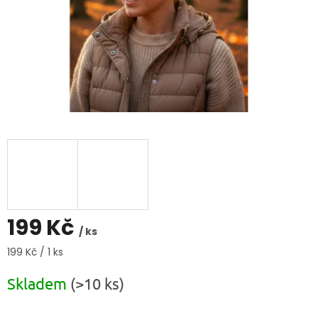
199 Kč
/ ks
Měrná
199 Kč / 1 ks
cena:
Skladem
(>10 ks)