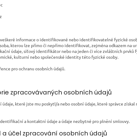
ec
z
 veškeré informace o identifikované nebo identifikovatelné fyzické oso
soba, kterou lze přímo či nepřímo identifikovat, zejména odkazem na urč
okační údaje, síťový identifikátor nebo na jeden či více zvláštních prvků f
mické, kulturní nebo společenské identity této fyzické osoby.
řence pro ochranu osobních údajů.
egorie zpracovávaných osobních údajů
 údaje, které jste mu poskytl/a nebo osobní údaje, které správce získal 
identifikační a kontaktní údaje a údaje nezbytné pro plnění smlouvy.
d a účel zpracování osobních údajů