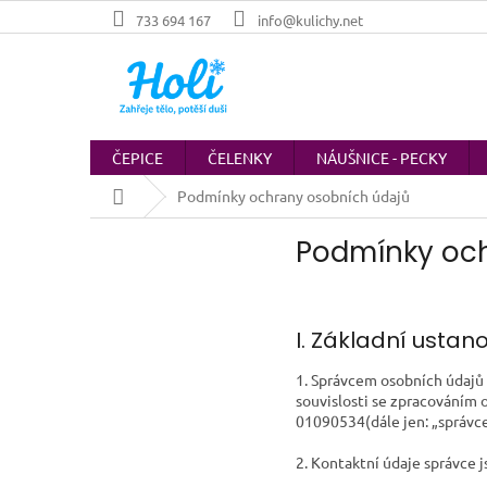
Přejít
733 694 167
info@kulichy.net
na
obsah
ČEPICE
ČELENKY
NÁUŠNICE - PECKY
Domů
Podmínky ochrany osobních údajů
Podmínky oc
I. Základní ustan
1. Správcem osobních údajů 
souvislosti se zpracováním 
01090534(dále jen: „správce
2. Kontaktní údaje správce 