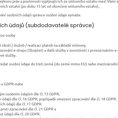
výkonu práv a povinností vyplývajících ze smluvního vztahu mezi Vámi 
vních vztahů (po dobu 15 let od ukončení smluvního vztahu).
vání osobních údajů správce osobní údaje vymaže.
ních údajů (subdodavatelé správce)
jsou osoby
í zboží / služeb / realizaci plateb na základě smlouvy,
vozování e-shopu (Shoptet) a další služby v souvislosti s provozováním e
ové služby.
ředat osobní údaje do třetí země (do země mimo EU) nebo mezinárodní 
h v GDPR máte
svým osobním údajům dle čl. 15 GDPR,
 údajů dle čl. 16 GDPR, popřípadě omezení zpracování dle čl. 18 GDPR.
ch údajů dle čl. 17 GDPR.
proti zpracování dle čl. 21 GDPR a
st údajů dle čl. 20 GDPR.