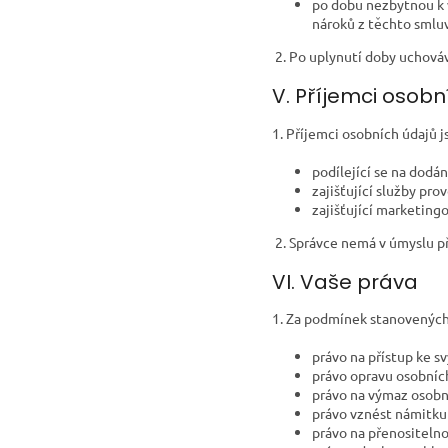
po dobu nezbytnou k 
nároků z těchto smlu
2. Po uplynutí doby uchová
V. Příjemci osob
1. Příjemci osobních údajů 
podílející se na dodán
zajišťující služby pro
zajišťující marketing
2. Správce nemá v úmyslu p
VI. Vaše práva
1. Za podmínek stanovenýc
právo na přístup ke 
právo opravu osobních
právo na výmaz osobní
právo vznést námitku 
právo na přenositelno