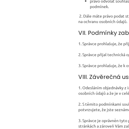
právo odvolat souhlas
podmínek.
2. Dále máte právo podat st
na ochranu osobních údajů.
VII. Podmínky za
1. Správce prohlašuje, že př
2. Správce přijal technická 
3. Správce prohlašuje, že k
VIII. Závěrečná u
1. Odesláním objednávky z 
osobních údajů a že je v cel
2. S těmito podmínkami sou
potvrzujete, že jste seznám
3. Správce je oprávněn tyt
stránkách a zároveň Vám zaš