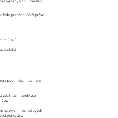
 uvedený v čl. III těchto
že bylo porušeno Vaší právo
ních údajů.
nné podobě.
n/a s podmínkami ochrany
 Zaškrtnutím souhlasu
máte.
ní na svých internetových
vci poskytl/a.