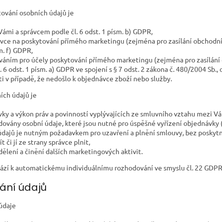
ování osobních údajů je
ámi a správcem podle čl. 6 odst. 1 písm. b) GDPR,
vce na poskytování přímého marketingu (zejména pro zasílání obchodní
sm. f) GDPR,
ováním pro účely poskytování přímého marketingu (zejména pro zasílání
 6 odst. 1 písm. a) GDPR ve spojení s § 7 odst. 2 zákona č. 480/2004 Sb.,
i v případě, že nedošlo k objednávce zboží nebo služby.
ích údajů je
vky a výkon práv a povinností vyplývajících ze smluvního vztahu mezi Vá
ovány osobní údaje, které jsou nutné pro úspěšné vyřízení objednávky (
údajů je nutným požadavkem pro uzavření a plnění smlouvy, bez poskytn
či jí ze strany správce plnit,
dělení a činění dalších marketingových aktivit.
hází k automatickému individuálnímu rozhodování ve smyslu čl. 22 GDPR
ání údajů
údaje