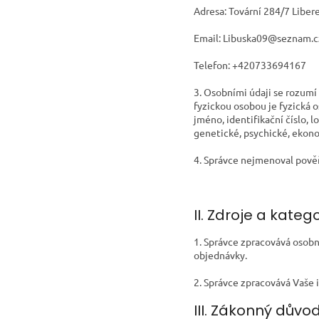
Adresa: Tovární 284/7 Liber
Email: Libuska09@seznam.c
Telefon: +420733694167
3. Osobními údaji se rozumí
fyzickou osobou je fyzická o
jméno, identifikační číslo, l
genetické, psychické, ekono
4. Správce nejmenoval pově
II. Zdroje a kat
1. Správce zpracovává osobní
objednávky.
2. Správce zpracovává Vaše 
III. Zákonný důvo