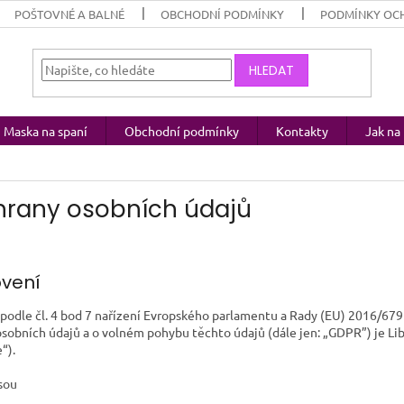
POŠTOVNÉ A BALNÉ
OBCHODNÍ PODMÍNKY
PODMÍNKY OC
HLEDAT
Maska na spaní
Obchodní podmínky
Kontakty
Jak n
hrany osobních údajů
ovení
podle čl. 4 bod 7 nařízení Evropského parlamentu a Rady (EU) 2016/679
osobních údajů a o volném pohybu těchto údajů (dále jen: „GDPR”) je L
“).
jsou