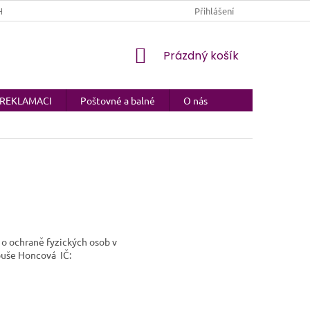
HRANY OSOBNÍCH ÚDAJŮ
Přihlášení
NÁKUPNÍ
Prázdný košík
KOŠÍK
a REKLAMACI
Poštovné a balné
O nás
 o ochraně fyzických osob v
ibuše Honcová
IČ: