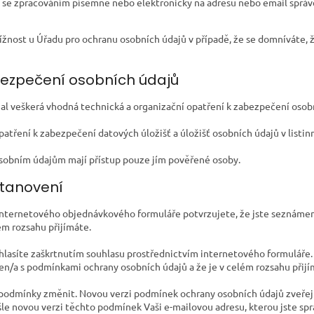
 se zpracováním písemně nebo elektronicky na adresu nebo email správce
ížnost u Úřadu pro ochranu osobních údajů v případě, že se domníváte, 
bezpečení osobních údajů
ijal veškerá vhodná technická a organizační opatření k zabezpečení osob
opatření k zabezpečení datových úložišť a úložišť osobních údajů v listi
 osobním údajům mají přístup pouze jím pověřené osoby.
stanovení
internetového objednávkového formuláře potvrzujete, že jste seznáme
ém rozsahu přijímáte.
hlasíte zaškrtnutím souhlasu prostřednictvím internetového formuláře.
en/a s podmínkami ochrany osobních údajů a že je v celém rozsahu přijí
o podmínky změnit. Novou verzi podmínek ochrany osobních údajů zveřej
le novou verzi těchto podmínek Vaši e-mailovou adresu, kterou jste sprá