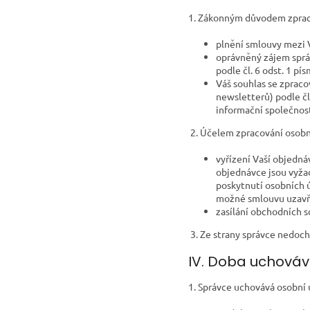
1. Zákonným důvodem zprac
plnění smlouvy mezi V
oprávněný zájem sprá
podle čl. 6 odst. 1 pí
Váš souhlas se zprac
newsletterů) podle čl.
informační společnost
2. Účelem zpracování osobn
vyřízení Vaší objedná
objednávce jsou vyžad
poskytnutí osobních 
možné smlouvu uzavřít 
zasílání obchodních s
3. Ze strany správce nedoc
IV. Doba uchováv
1. Správce uchovává osobní 