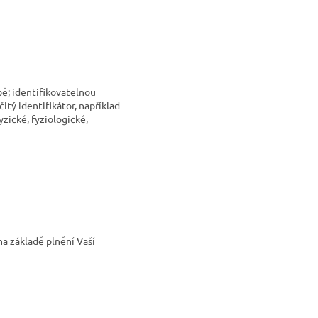
bě; identifikovatelnou
itý identifikátor, například
yzické, fyziologické,
na základě plnění Vaší