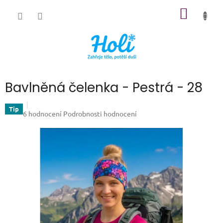
Přejít
NÁKUP
na
obsah
KOŠÍK
Bavlněná čelenka - Pestrá - 28
Tip
Průměrné
6 hodnocení
Podrobnosti hodnocení
hodnocení
produktu
je
4,8
z
5
hvězdiček.