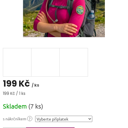
199 Kč
/ ks
Měrná
199 Kč / 1 ks
cena:
Skladem
(7 ks)
s nákrčníkem
?