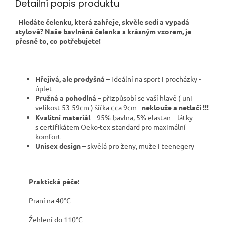
Detailní popis produktu
Hledáte čelenku, která zahřeje, skvěle sedí a vypadá
stylově? Naše bavlněná čelenka s krásným vzorem, je
přesně to, co potřebujete!
Hřejivá, ale prodyšná
– ideální na sport i procházky -
úplet
Pružná a pohodlná
– přizpůsobí se vaší hlavě ( uni
velikost 53-59cm ) šířka cca 9cm -
neklouže a netlačí !!!
Kvalitní materiál
– 95% bavlna, 5% elastan – látky
s certifikátem Oeko-tex standard pro maximální
komfort
Unisex design
– skvělá pro ženy, muže i teenegery
Praktická péče:
Praní na 40°C
Žehlení do 110°C