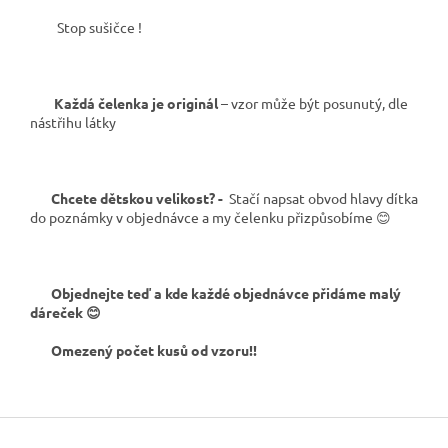
Stop sušičce !
Každá čelenka je originál
– vzor může být posunutý, dle
nástřihu látky
Chcete dětskou velikost? -
Stačí napsat obvod hlavy dítka
do poznámky v objednávce a my čelenku přizpůsobíme 😊
Objednejte teď a kde každé objednávce přidáme malý
dáreček 😊
Omezený počet kusů od vzoru!!
Z