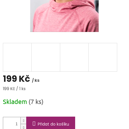
199 Kč
/ ks
Měrná
199 Kč / 1 ks
cena:
Skladem
(7 ks)
Přidat do košíku