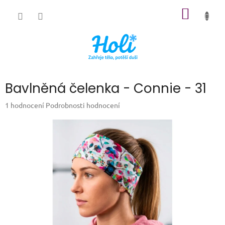
Přejít
NÁKUP
na
obsah
KOŠÍK
Bavlněná čelenka - Connie - 31
Průměrné
1 hodnocení
Podrobnosti hodnocení
hodnocení
produktu
je
5,0
z
5
hvězdiček.