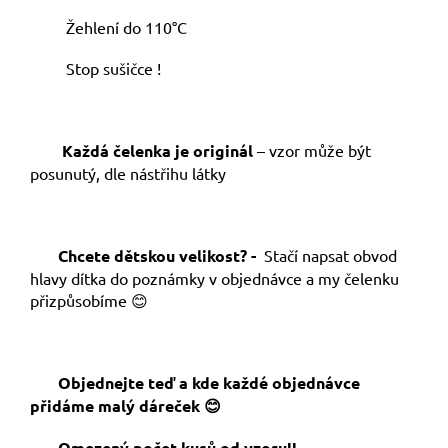
Žehlení do 110°C
Stop sušičce !
Každá čelenka je originál
– vzor může být
posunutý, dle nástřihu látky
Chcete dětskou velikost? -
Stačí napsat obvod
hlavy dítka do poznámky v objednávce a my čelenku
přizpůsobíme 😊
Objednejte teď a kde každé objednávce
přidáme malý dáreček 😊
Omezený počet kusů od vzoru!!