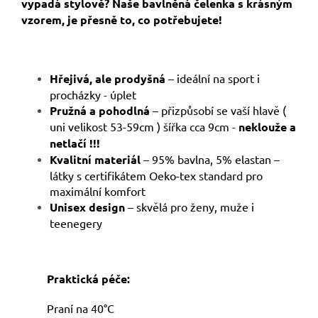
vypadá stylově? Naše bavlněná čelenka s krásným
vzorem, je přesně to, co potřebujete!
Hřejivá, ale prodyšná
– ideální na sport i
procházky - úplet
Pružná a pohodlná
– přizpůsobí se vaší hlavě (
uni velikost 53-59cm ) šířka cca 9cm -
neklouže a
netlačí !!!
Kvalitní materiál
– 95% bavlna, 5% elastan –
látky s certifikátem Oeko-tex standard pro
maximální komfort
Unisex design
– skvělá pro ženy, muže i
teenegery
Praktická péče:
Praní na 40°C