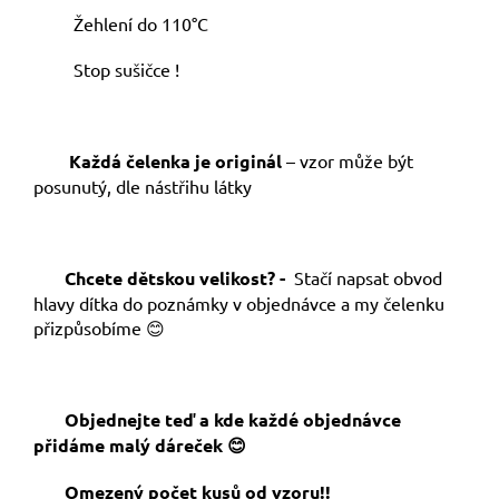
Žehlení do 110°C
Stop sušičce !
Každá čelenka je originál
– vzor může být
posunutý, dle nástřihu látky
Chcete dětskou velikost? -
Stačí napsat obvod
hlavy dítka do poznámky v objednávce a my čelenku
přizpůsobíme 😊
Objednejte teď a kde každé objednávce
přidáme malý dáreček 😊
Omezený počet kusů od vzoru!!