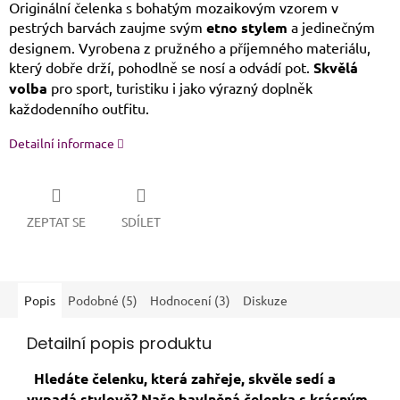
Originální čelenka s bohatým mozaikovým vzorem v
pestrých barvách zaujme svým
etno stylem
a jedinečným
designem. Vyrobena z pružného a příjemného materiálu,
který dobře drží, pohodlně se nosí a odvádí pot.
Skvělá
volba
pro sport, turistiku i jako výrazný doplněk
každodenního outfitu.
Detailní informace
ZEPTAT SE
SDÍLET
Popis
Podobné (5)
Hodnocení (3)
Diskuze
Detailní popis produktu
Hledáte čelenku, která zahřeje, skvěle sedí a
vypadá stylově? Naše bavlněná čelenka s krásným