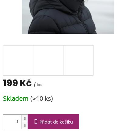
199 Kč
/ ks
Měrná
Skladem
(>10 ks)
cena:
Přidat do košíku