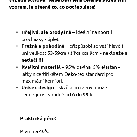
vzorem, je přesně to, co potřebujete!
Hřejivá, ale prodyšná
– ideální na sport i
procházky - úplet
Pružná a pohodlná
– přizpůsobí se vaší hlavě (
uni velikost 53-59cm ) šířka cca 9cm -
neklouže a
netlačí !!!
Kvalitní materiál
– 95% bavlna, 5% elastan –
látky s certifikátem Oeko-tex standard pro
maximální komfort
Unisex design
– skvělá pro ženy, muže i
teenegery - vhodné od 6 do 99 let
Praktická péče:
Praní na 40°C