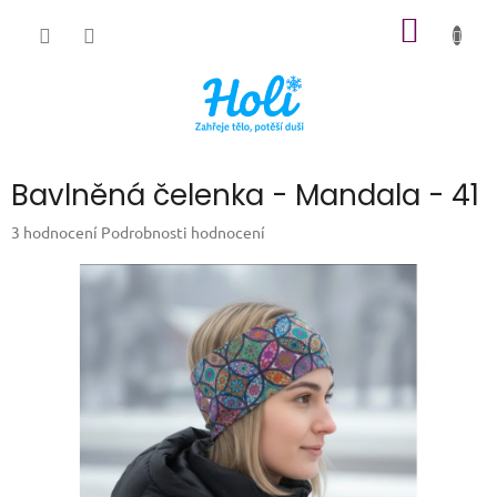
Přejít
NÁKUP
na
obsah
KOŠÍK
Bavlněná čelenka - Mandala - 41
Průměrné
3 hodnocení
Podrobnosti hodnocení
hodnocení
produktu
je
5,0
z
5
hvězdiček.