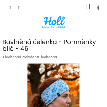
Přejít
NÁKUP
na
obsah
KOŠÍK
Bavlněná čelenka - Pomněnky
bílé - 46
Průměrné
1 hodnocení
Podrobnosti hodnocení
hodnocení
produktu
je
5,0
z
5
hvězdiček.