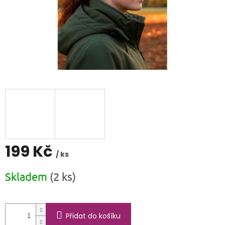
199 Kč
/ ks
Měrná
Skladem
(2 ks)
cena:
Přidat do košíku