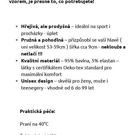
vzorem, je přesně to, co potřebujete!
Hřejivá, ale prodyšná
– ideální na sport i
procházky - úplet
Pružná a pohodlná
– přizpůsobí se vaší hlavě (
uni velikost 53-59cm ) šířka cca 9cm -
neklouže a
netlačí !!!
Kvalitní materiál
– 95% bavlna, 5% elastan –
látky s certifikátem Oeko-tex standard pro
maximální komfort
Unisex design
– skvělá pro ženy, muže i
teenegery - vhodné od 6 do 99 let
Praktická péče:
Praní na 40°C