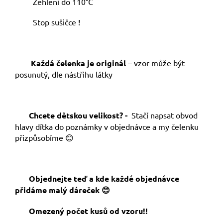
Žehlení do 110°C
Stop sušičce !
Každá čelenka je originál
– vzor může být
posunutý, dle nástřihu látky
Chcete dětskou velikost? -
Stačí napsat obvod
hlavy dítka do poznámky v objednávce a my čelenku
přizpůsobíme 😊
Objednejte teď a kde každé objednávce
přidáme malý dáreček 😊
Omezený počet kusů od vzoru!!