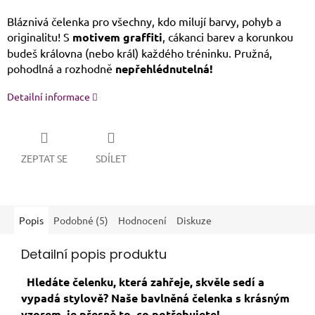
Bláznivá čelenka pro všechny, kdo milují barvy, pohyb a
originalitu! S
motivem graffiti
, cákanci barev a korunkou
budeš královna (nebo král) každého tréninku. Pružná,
pohodlná a rozhodně
nepřehlédnutelná!
Detailní informace
ZEPTAT SE
SDÍLET
Popis
Podobné (5)
Hodnocení
Diskuze
Detailní popis produktu
Hledáte čelenku, která zahřeje, skvěle sedí a
vypadá stylově? Naše bavlněná čelenka s krásným
vzorem, je přesně to, co potřebujete!