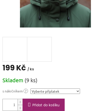
199 Kč
/ ks
Měrná
Skladem
(9 ks)
cena:
s nákrčníkem
?
Přidat do košíku