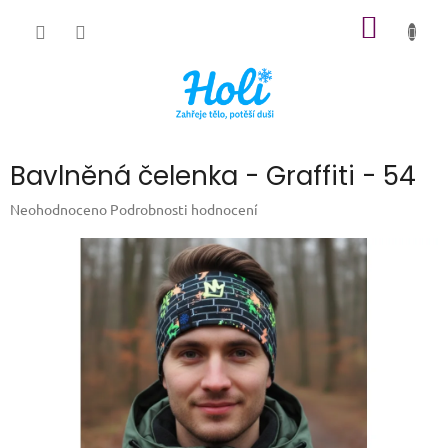
Přejít
NÁKUP
na
obsah
KOŠÍK
Bavlněná čelenka - Graffiti - 54
Průměrné
Neohodnoceno
Podrobnosti hodnocení
hodnocení
produktu
je
0,0
z
5
hvězdiček.