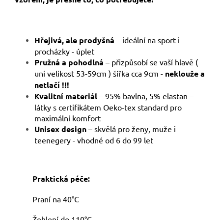
Hřejivá, ale prodyšná
– ideální na sport i
procházky - úplet
Pružná a pohodlná
– přizpůsobí se vaší hlavě (
uni velikost 53-59cm ) šířka cca 9cm -
neklouže a
netlačí !!!
Kvalitní materiál
– 95% bavlna, 5% elastan –
látky s certifikátem Oeko-tex standard pro
maximální komfort
Unisex design
– skvělá pro ženy, muže i
teenegery - vhodné od 6 do 99 let
Praktická péče:
Praní na 40°C
Žehlení do 110°C