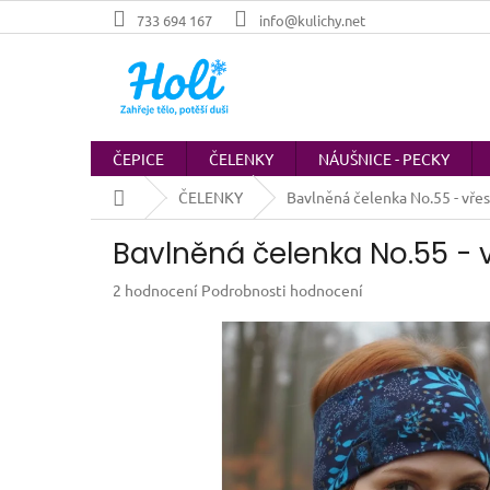
Přejít
733 694 167
info@kulichy.net
na
obsah
ČEPICE
ČELENKY
NÁUŠNICE - PECKY
Domů
ČELENKY
Bavlněná čelenka No.55 - vřes
Bavlněná čelenka No.55 - 
Průměrné
2 hodnocení
Podrobnosti hodnocení
hodnocení
produktu
je
4,5
z
5
hvězdiček.