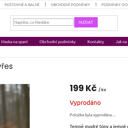
POŠTOVNÉ A BALNÉ
OBCHODNÍ PODMÍNKY
PODMÍNKY OC
HLEDAT
Maska na spaní
Obchodní podmínky
Kontakty
Jak n
vřes
199 Kč
/ ks
Měrná
Vyprodáno
cena:
Položka byla vyprodána…
Temně modré tóny a jemné ro