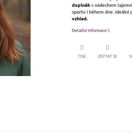
doplněk
s nádechem tajemna.
sportu i během dne. Ideální p
vzhled.
Detailní informace
TISK
ZEPTAT SE
S