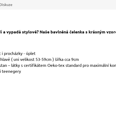
Diskuze
dí a vypadá stylově? Naše bavlněná čelenka s krásným vzore
t i procházky - úplet
 hlavě ( uni velikost 53-59cm ) šířka cca 9cm
tan – látky s certifikátem Oeko-tex standard pro maximální ko
i teenegery