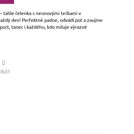
– tahle čelenka s neonovými tečkami v
každý den! Perfektně padne, odvádí pot a zaujme
sport, tanec i každého, kdo miluje výrazné
DÍLET