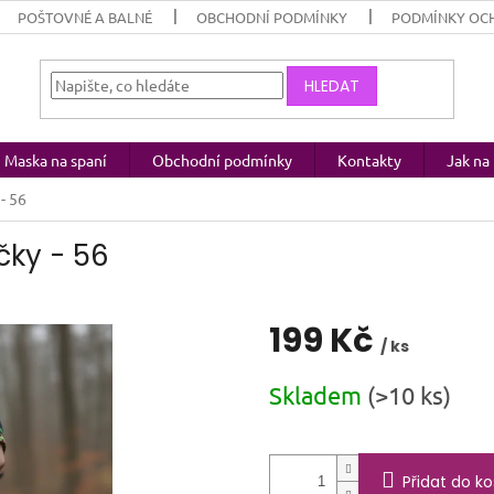
POŠTOVNÉ A BALNÉ
OBCHODNÍ PODMÍNKY
PODMÍNKY OC
HLEDAT
Maska na spaní
Obchodní podmínky
Kontakty
Jak n
- 56
čky - 56
199 Kč
/ ks
Měrná
Skladem
(>10 ks)
cena:
Přidat do ko