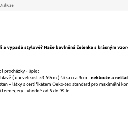
Diskuze
dí a vypadá stylově? Naše bavlněná čelenka s krásným vzore
t i procházky - úplet
hlavě ( uni velikost 53-59cm ) šířka cca 9cm -
neklouže a netlačí
tan – látky s certifikátem Oeko-tex standard pro maximální ko
i teenegery - vhodné od 6 do 99 let