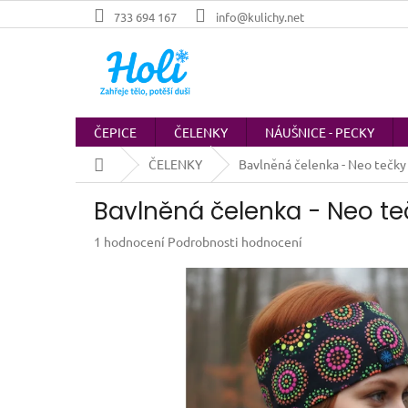
Přejít
733 694 167
info@kulichy.net
na
obsah
ČEPICE
ČELENKY
NÁUŠNICE - PECKY
Domů
ČELENKY
Bavlněná čelenka - Neo tečky 
Bavlněná čelenka - Neo te
Průměrné
1 hodnocení
Podrobnosti hodnocení
hodnocení
produktu
je
5,0
z
5
hvězdiček.