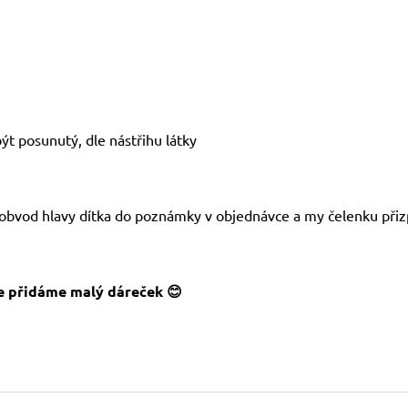
t posunutý, dle nástřihu látky
 obvod hlavy dítka do poznámky v objednávce a my čelenku při
 přidáme malý dáreček 😊