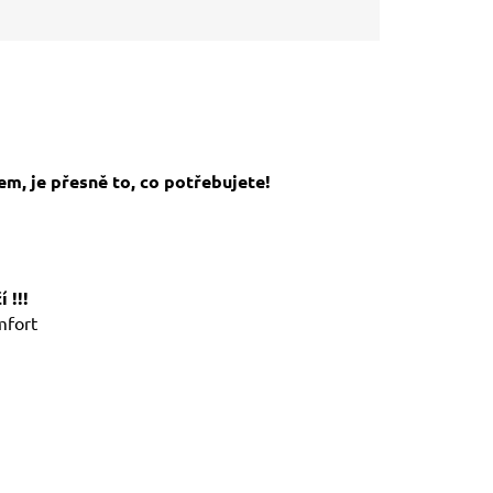
m, je přesně to, co potřebujete!
 !!!
mfort