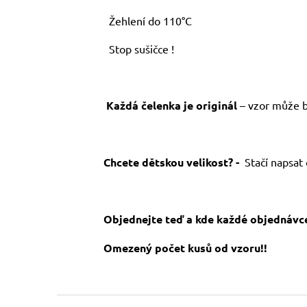
Žehlení do 110°C
Stop sušičce !
Každá čelenka je originál
– vzor může bý
Chcete dětskou velikost? -
Stačí napsat
Objednejte teď a kde každé objednávce
Omezený počet kusů od vzoru!!
Z