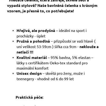
vypadá stylově? Naše bavlněná čelenka s krásným
vzorem, je přesně to, co potřebujete!
Hřejivá, ale prodyšná
– ideální na sport i
procházky - úplet
Pružná a pohodlná
– přizpůsobí se vaší hlavě (
uni velikost 53-59cm ) šířka cca 9cm -
neklouže a
netlačí !!!
Kvalitní materiál
– 95% bavlna, 5% elastan –
látky s certifikátem Oeko-tex standard pro
maximální komfort
Unisex design
– skvělá pro ženy, muže i
teenegery - vhodné od 6 do 99 let
Praktická péče: