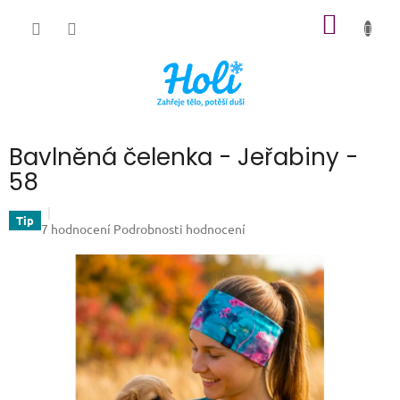
Přejít
NÁKUP
na
obsah
KOŠÍK
Bavlněná čelenka - Jeřabiny -
58
Tip
Průměrné
7 hodnocení
Podrobnosti hodnocení
hodnocení
produktu
je
4,9
z
5
hvězdiček.