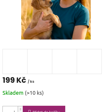
199 Kč
/ ks
Měrná
Skladem
(>10 ks)
cena: