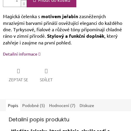
Přidat do košíku
Magická čelenka s
motivem jeřabin
zasněžených
mrazivými barvami přináší osvěžující eleganci do každého
dne. Tyrkysové, fialové a růžové tóny připomínají chladné
ráno v zimní přírodě.
Stylový a funkční doplněk
, který
zahřeje i zaujme na první pohled.
Detailní informace
ZEPTAT SE
SDÍLET
Popis
Podobné (5)
Hodnocení (7)
Diskuze
Detailní popis produktu
Hledáte čelenku, která zahřeje, skvěle sedí a