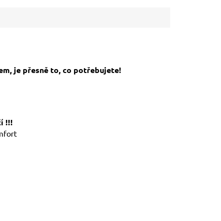
m, je přesně to, co potřebujete!
 !!!
mfort