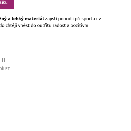
šíku
žný a lehký materiál
zajistí pohodlí při sportu i v
do chtějí vnést do outfitu radost a pozitivní
DÍLET