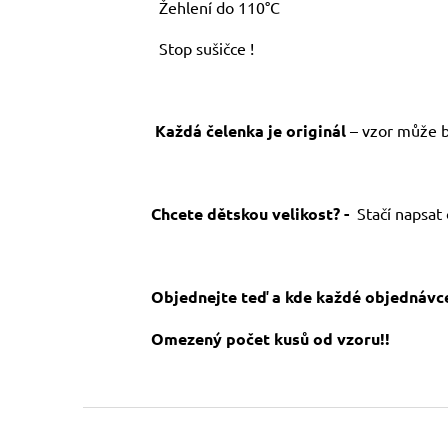
Žehlení do 110°C
Stop sušičce !
Každá čelenka je originál
– vzor může bý
Chcete dětskou velikost? -
Stačí napsat
Objednejte teď a kde každé objednávce
Omezený počet kusů od vzoru!!
Z
á