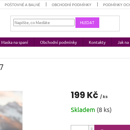
POŠTOVNÉ A BALNÉ
OBCHODNÍ PODMÍNKY
PODMÍNKY OC
HLEDAT
Maska na spaní
Obchodní podmínky
Kontakty
Jak n
7
199 Kč
/ ks
Měrná
Skladem
(8 ks)
cena: