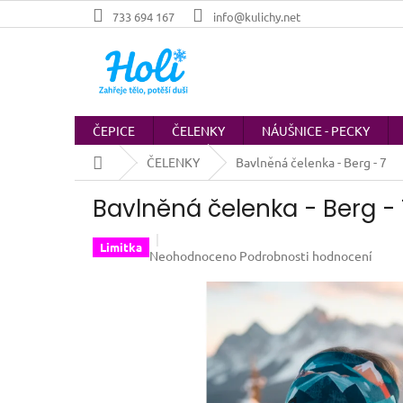
Přejít
733 694 167
info@kulichy.net
na
obsah
ČEPICE
ČELENKY
NÁUŠNICE - PECKY
Domů
ČELENKY
Bavlněná čelenka - Berg - 7
Bavlněná čelenka - Berg - 
Limitka
Průměrné
Neohodnoceno
Podrobnosti hodnocení
hodnocení
produktu
je
0,0
z
5
hvězdiček.