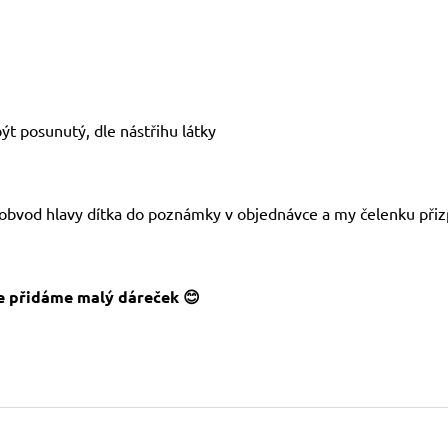
t posunutý, dle nástřihu látky
 obvod hlavy dítka do poznámky v objednávce a my čelenku při
 přidáme malý dáreček 😊