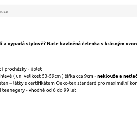
kuze
dí a vypadá stylově? Naše bavlněná čelenka s krásným vzore
t i procházky - úplet
hlavě ( uni velikost 53-59cm ) šířka cca 9cm -
neklouže a netlačí
tan – látky s certifikátem Oeko-tex standard pro maximální ko
i teenegery - vhodné od 6 do 99 let