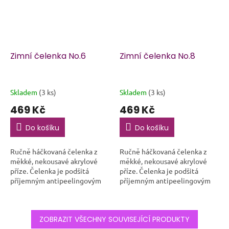
Zimní čelenka No.6
Zimní čelenka No.8
Skladem
(3 ks)
Skladem
(3 ks)
469 Kč
469 Kč
Do košíku
Do košíku
Ručně háčkovaná čelenka z
Ručně háčkovaná čelenka z
měkké, nekousavé akrylové
měkké, nekousavé akrylové
příze. Čelenka je podšitá
příze. Čelenka je podšitá
příjemným antipeelingovým
příjemným antipeelingovým
fleecem, díky kterému krásně
fleecem, díky kterému krásně
hřeje a neprofoukne. Ideální
hřeje a neprofoukne. Ideální
společník do...
společník do...
ZOBRAZIT VŠECHNY SOUVISEJÍCÍ PRODUKTY