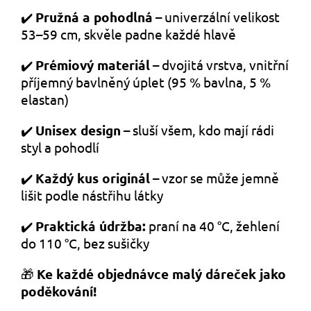
✔️
Pružná a pohodlná
– univerzální velikost
53–59 cm, skvěle padne každé hlavě
✔️
Prémiový materiál
– dvojitá vrstva, vnitřní
příjemný bavlněný úplet (95 % bavlna, 5 %
elastan)
✔️
Unisex design
– sluší všem, kdo mají rádi
styl a pohodlí
✔️
Každý kus originál
– vzor se může jemně
lišit podle nástřihu látky
✔️
Praktická údržba:
praní na 40 °C, žehlení
do 110 °C, bez sušičky
🎁
Ke každé objednávce malý dáreček jako
poděkování!