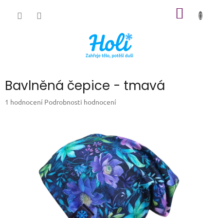
Přejít
NÁKUP
na
obsah
KOŠÍK
Bavlněná čepice - tmavá
Průměrné
1 hodnocení
Podrobnosti hodnocení
hodnocení
produktu
je
5,0
z
5
hvězdiček.