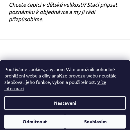
Chcete čepici v dětské velikosti? Stačí připsat
poznámku k objednávce a my ji rádi
přizpůsobíme.
Z
á
p
a
t
Facebook
Používáme cookies, abychom Vám umožnili pohodlné
í
prohlížení webu a díky analýze provozu webu neustále
zlepšovali jeho funkce, výkon a použitelnost.
Více
informací
Nastavení
Vytvořil Shoptet
Odmítnout
Souhlasím
Copyright 2026
Kulichy.net
. Všechna práva vyhrazena.