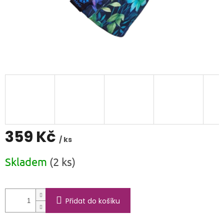
359 Kč
/ ks
Měrná
Skladem
(2 ks)
cena:
Přidat do košíku