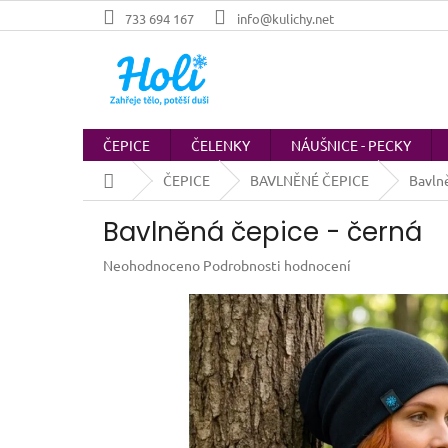
Přejít
733 694 167
info@kulichy.net
na
obsah
ČEPICE
ČELENKY
NÁUŠNICE - PECKY
Domů
ČEPICE
BAVLNĚNÉ ČEPICE
Bavlně
Bavlněná čepice - černá
Průměrné
Neohodnoceno
Podrobnosti hodnocení
hodnocení
produktu
je
0,0
z
5
hvězdiček.