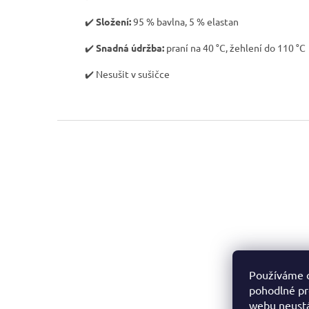
✔️
Složení:
95 % bavlna, 5 % elastan
✔️
Snadná údržba:
praní na 40 °C, žehlení do 110 °C
✔️ Nesušit v sušičce
Z
á
p
a
t
í
Používáme 
pohodlné pr
webu neustá