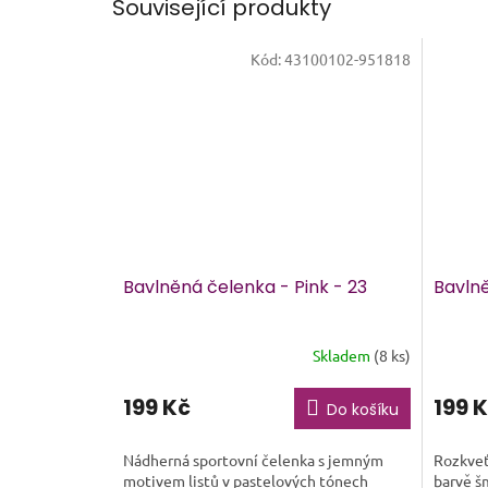
Související produkty
Kód:
43100102-951818
Bavlněná čelenka - Pink - 23
Bavlně
Skladem
(8 ks)
Průměrné
hodnocení
produktu
199 Kč
199 
Do košíku
je
5,0
Nádherná sportovní čelenka s jemným
Rozkveť
z
motivem listů v pastelových tónech
barvě š
5