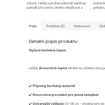
růžové. Lehký a pružný materiál zajišťuje
materiál
hvězdiček.
pohodlí při nošení, skvěle odvádí pot a
pohybu,
drží na hlavě i...
jen tak t
Popis
Podobné (5)
Hodnocení
Dis
Detailní popis produktu
Stylová bavlněná čepice
Lehká,
dvouvrstvá čepice
ideální na chladná rána j
✔️
Příjemný bavlněný materiál
✔️
Dvouvrstvé provedení pro jemné zateplení
✔️
Univerzální velikost:
53–58 cm – vhodná od 6 do 