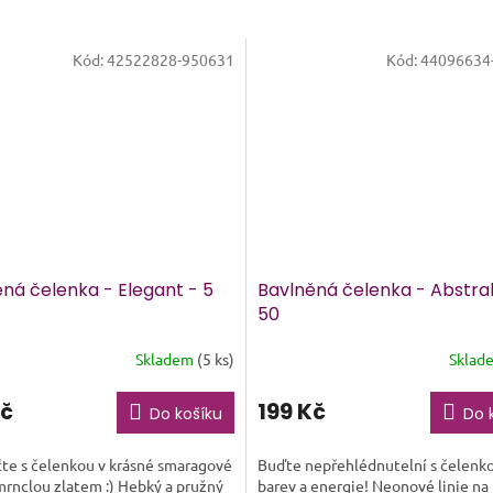
Kód:
42522828-950631
Kód:
44096634
ná čelenka - Elegant - 5
Bavlněná čelenka - Abstra
50
Skladem
(5 ks)
Sklad
Průměrné
hodnocení
produktu
Kč
199 Kč
Do košíku
Do 
je
5,0
te s čelenkou v krásné smaragové
Buďte nepřehlédnutelní s čelenk
z
mrnclou zlatem :) Hebký a pružný
barev a energie! Neonové linie na
5