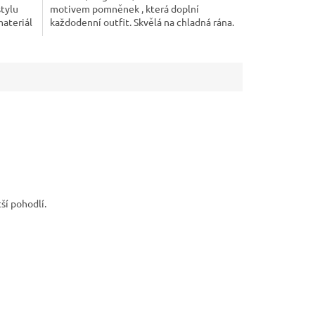
tylu
motivem pomněnek , která doplní
hvězdiček.
materiál
každodenní outfit. Skvělá na chladná rána.
ší pohodlí.