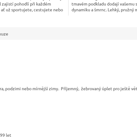
 zajistí pohodlí při každém
tmavém podkladu dodají vašemu s
hvězdiček.
 ať už sportujete, cestujete nebo
dynamiku a šmrnc. Lehký, pružný 
rávíte den....
skvěle drží, odvádí pot a...
kuze
ara, podzimi nebo mírnější zimy. Příjemný, žebrovaný úplet pro ještě vět
99 let