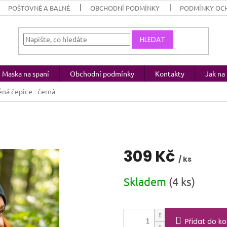
POŠTOVNÉ A BALNÉ
OBCHODNÍ PODMÍNKY
PODMÍNKY OC
HLEDAT
Maska na spaní
Obchodní podmínky
Kontakty
Jak n
ná čepice - černá
309 Kč
/ ks
Měrná
Skladem
(4 ks)
cena:
Přidat do ko