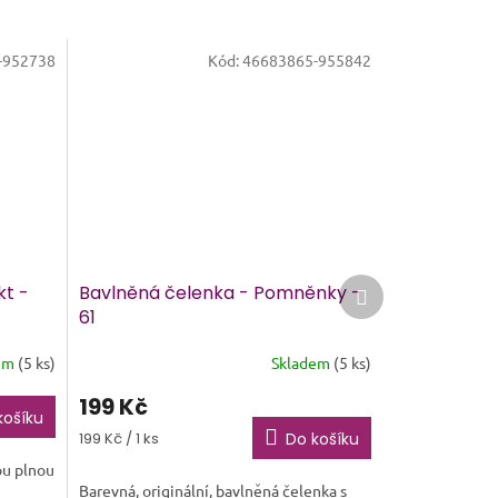
-952738
Kód:
46683865-955842
Další
kt -
Bavlněná čelenka - Pomněnky -
produkt
61
em
(5 ks)
Skladem
(5 ks)
Průměrné
hodnocení
199 Kč
produktu
košíku
je
Měrná
199 Kč / 1 ks
Do košíku
5,0
cena:
ou plnou
z
Barevná, originální, bavlněná čelenka s
5