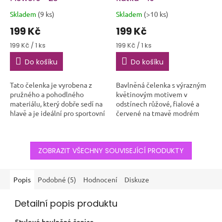
Skladem
(9 ks)
Skladem
(>10 ks)
Průměrné
Průměrné
hodnocení
hodnocení
199 Kč
199 Kč
produktu
produktu
je
je
Měrná
Měrná
199 Kč / 1 ks
199 Kč / 1 ks
5,0
4,3
cena:
cena:
Do košíku
Do košíku
z
z
5
5
hvězdiček.
hvězdiček.
Tato čelenka je vyrobena z
Bavlněná čelenka s výrazným
pružného a pohodlného
květinovým motivem v
materiálu, který dobře sedí na
odstínech růžové, fialové a
hlavě a je ideální pro sportovní
červené na tmavě modrém
aktivity i běžné nošení. Má
podkladu. Díky sytým barvám a
tmavý podklad zdobený
dynamickému vzoru působí
elegantním...
energicky a vesele....
ZOBRAZIT VŠECHNY SOUVISEJÍCÍ PRODUKTY
Popis
Podobné (5)
Hodnocení
Diskuze
Detailní popis produktu
Stylová bavlněná čepice