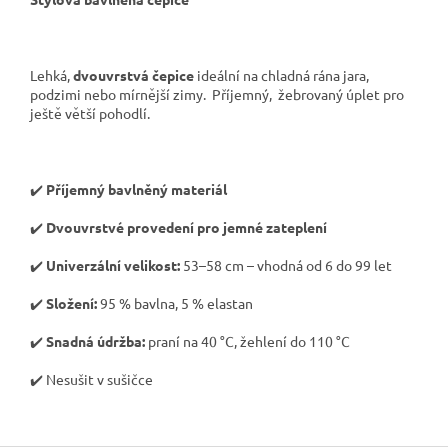
Lehká,
dvouvrstvá čepice
ideální na chladná rána jara,
podzimi nebo mírnější zimy. Příjemný, žebrovaný úplet pro
ještě větší pohodlí.
✔️
Příjemný bavlněný materiál
✔️
Dvouvrstvé provedení pro jemné zateplení
✔️
Univerzální velikost:
53–58 cm – vhodná od 6 do 99 let
✔️
Složení:
95 % bavlna, 5 % elastan
✔️
Snadná údržba:
praní na 40 °C, žehlení do 110 °C
✔️ Nesušit v sušičce