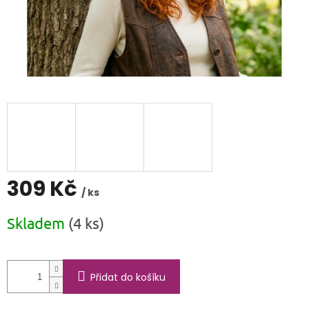
309 Kč
/ ks
Měrná
Skladem
(4 ks)
cena:
Přidat do košíku