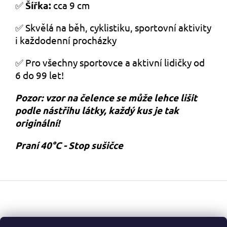
✅
Šířka:
cca 9 cm
✅ Skvělá na běh, cyklistiku, sportovní aktivity
i každodenní procházky
✅ Pro všechny sportovce a aktivní lidičky od
6 do 99 let!
Pozor: vzor na čelence se může lehce lišit
podle nástřihu látky, každý kus je tak
originální!
Praní 40°C - Stop sušičce
Z
á
p
a