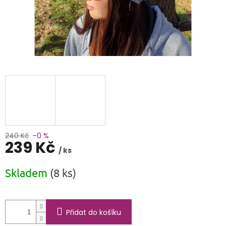
240 Kč
–0 %
239 Kč
/ ks
Měrná
Skladem
(8 ks)
cena:
Přidat do košíku