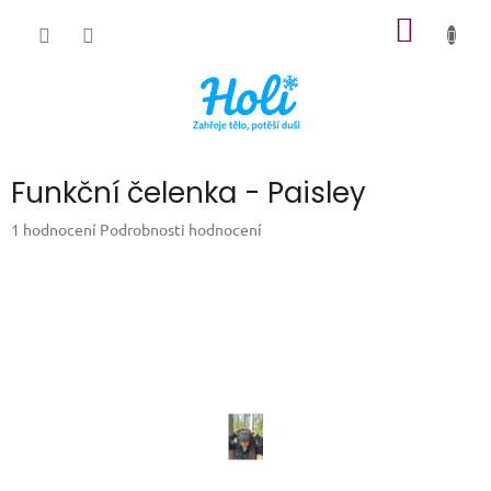
Přejít
NÁKUP
na
obsah
KOŠÍK
Funkční čelenka - Paisley
Průměrné
1 hodnocení
Podrobnosti hodnocení
hodnocení
produktu
je
5,0
z
5
hvězdiček.