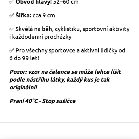
✅
Obvod hlavy:
52–60 cm
✅
Šířka:
cca 9 cm
✅ Skvělá na běh, cyklistiku, sportovní aktivity
i každodenní procházky
✅ Pro všechny sportovce a aktivní lidičky od
6 do 99 let!
Pozor: vzor na čelence se může lehce lišit
podle nástřihu látky, každý kus je tak
originální!
Praní 40°C - Stop sušičce
Z
á
p