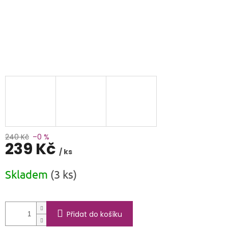
240 Kč
–0 %
239 Kč
/ ks
Měrná
Skladem
(3 ks)
cena:
Přidat do košíku