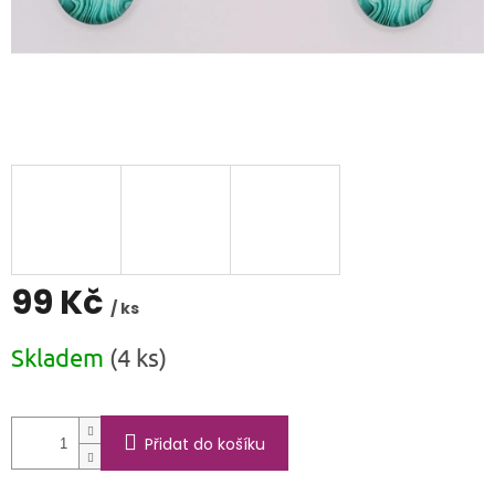
99 Kč
/ ks
Měrná
Skladem
(4 ks)
cena:
Přidat do košíku