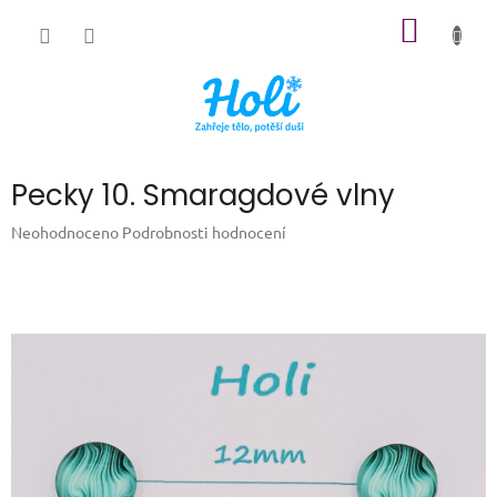
Přejít
NÁKUP
na
obsah
KOŠÍK
Pecky 10. Smaragdové vlny
Průměrné
Neohodnoceno
Podrobnosti hodnocení
hodnocení
produktu
je
0,0
z
5
hvězdiček.