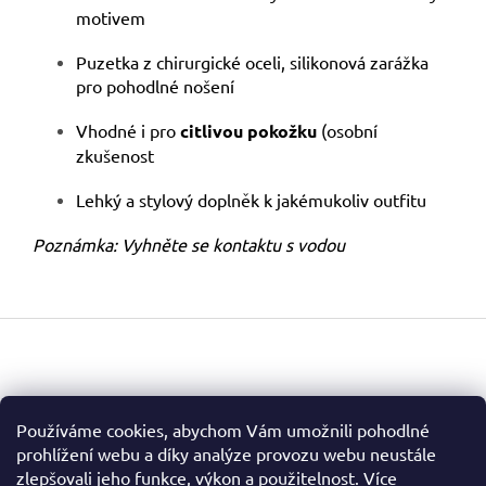
motivem
Puzetka z chirurgické oceli, silikonová zarážka
pro pohodlné nošení
Vhodné i pro
citlivou pokožku
(osobní
zkušenost
Lehký a stylový doplněk k jakémukoliv outfitu
Poznámka: Vyhněte se kontaktu s vodou
Z
á
p
a
t
Facebook
Používáme cookies, abychom Vám umožnili pohodlné
í
prohlížení webu a díky analýze provozu webu neustále
zlepšovali jeho funkce, výkon a použitelnost.
Více