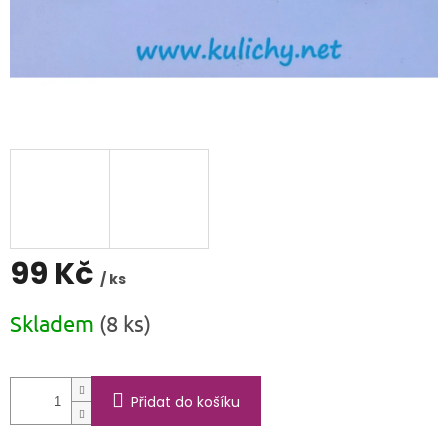
99 Kč
/ ks
Měrná
Skladem
(8 ks)
cena:
Přidat do košíku