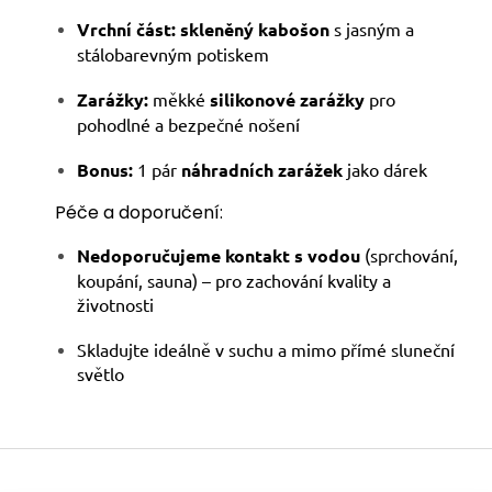
Vrchní část:
skleněný kabošon
s jasným a
stálobarevným potiskem
Zarážky:
měkké
silikonové zarážky
pro
pohodlné a bezpečné nošení
Bonus:
1 pár
náhradních zarážek
jako dárek
Péče a doporučení:
Nedoporučujeme kontakt s vodou
(sprchování,
koupání, sauna) – pro zachování kvality a
životnosti
Skladujte ideálně v suchu a mimo přímé sluneční
světlo
Z
á