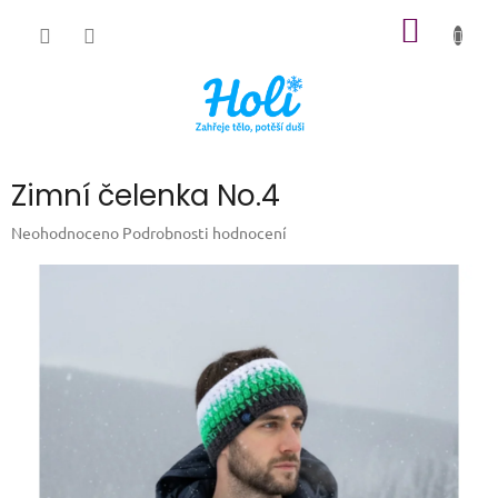
Přejít
NÁKUP
na
obsah
KOŠÍK
Zimní čelenka No.4
Průměrné
Neohodnoceno
Podrobnosti hodnocení
hodnocení
produktu
je
0,0
z
5
hvězdiček.