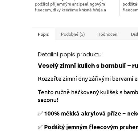
podšitá příjemným antipeelingovým
podšitá
fleecem, díky kterému krásně hřeje a
fleecem
neprofoukne. Ideální společník do...
neprofou
Popis
Podobné (5)
Hodnocení
Dis
Detailní popis produktu
Veselý zimní kulich s bambulí – r
Rozzařte zimní dny zářivými barvami a 
Tento ručně háčkovaný kulíšek s bambul
sezonu!
✅
100% měkká akrylová příze – nek
✅
Podšitý jemným fleecovým pruhem 