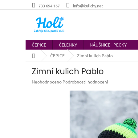
Přejít
733 694 167
info@kulichy.net
na
obsah
ČEPICE
ČELENKY
NÁUŠNICE - PECKY
Domů
ČEPICE
Zimní kulich Pablo
Zimní kulich Pablo
Průměrné
Neohodnoceno
Podrobnosti hodnocení
hodnocení
produktu
je
0,0
z
5
hvězdiček.