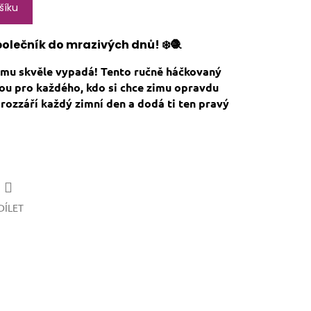
šíku
polečník do mrazivých dnů! ❄️🧶
tomu skvěle vypadá! Tento ručně háčkovaný
lbou pro každého, kdo si chce zimu opravdu
rozzáří každý zimní den a dodá ti ten pravý
DÍLET