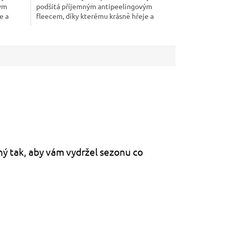
vým
podšitá příjemným antipeelingovým
e a
fleecem, díky kterému krásně hřeje a
..
neprofoukne. Ideální společník do...
ený tak, aby vám vydržel sezonu co