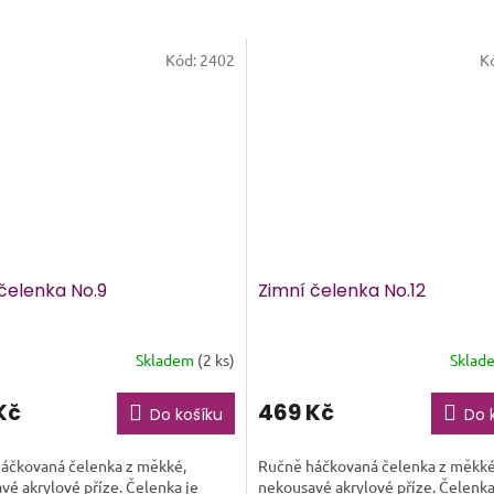
Kód:
2402
K
čelenka No.9
Zimní čelenka No.12
Skladem
(2 ks)
Sklad
Průměrné
hodnocení
produktu
Kč
469 Kč
Do košíku
Do 
je
5,0
áčkovaná čelenka z měkké,
Ručně háčkovaná čelenka z měkké
z
vé akrylové příze. Čelenka je
nekousavé akrylové příze. Čelenka
5