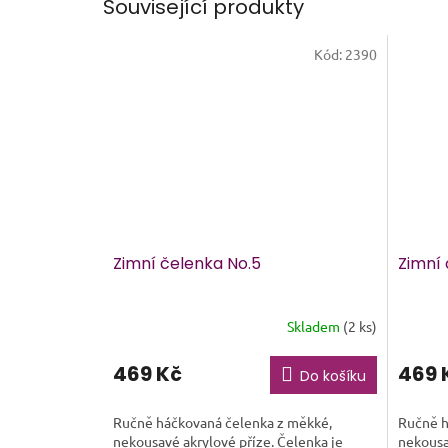
Související produkty
Kód:
2390
Zimní čelenka No.5
Zimní 
Skladem
(2 ks)
469 Kč
469 
Do košíku
Ručně háčkovaná čelenka z měkké,
Ručně h
nekousavé akrylové příze. Čelenka je
nekousa