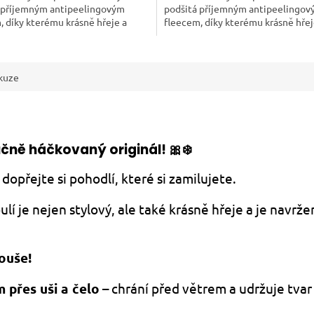
 příjemným antipeelingovým
podšitá příjemným antipeelingo
hvězdiček.
, díky kterému krásně hřeje a
fleecem, díky kterému krásně hřej
kne. Ideální společník do...
neprofoukne. Ideální společník do.
kuze
učně háčkovaný originál! 🎀❄️
dopřejte si pohodlí, které si zamilujete.
í je nejen stylový, ale také krásně hřeje a je navrž
ouše!
přes uši a čelo
– chrání před větrem a udržuje tvar