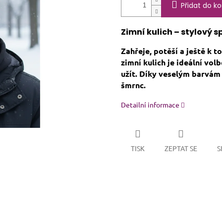
Přidat do ko
Zimní kulich – stylový s
Zahřeje, potěší a ještě k 
zimní kulich je ideální vo
užít. Díky veselým barvám 
šmrnc.
Detailní informace
TISK
ZEPTAT SE
S