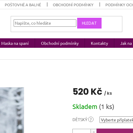
POŠTOVNÉ A BALNÉ
OBCHODNÍ PODMÍNKY
PODMÍNKY OC
HLEDAT
Maska na spaní
Obchodní podmínky
Kontakty
Jak n
520 Kč
/ ks
Měrná
Skladem
(1 ks)
cena:
DĚTSKÝ
?