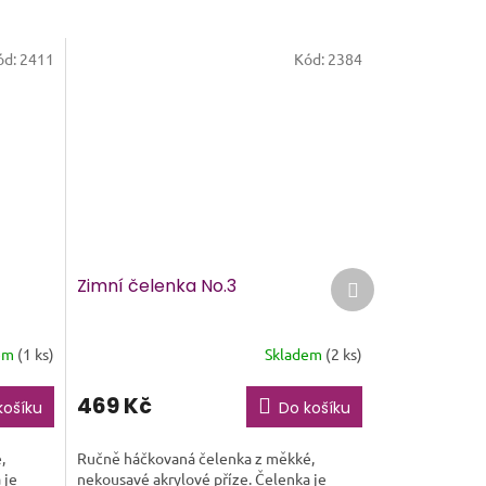
ód:
2411
Kód:
2384
Další
Zimní čelenka No.3
produkt
em
(1 ks)
Skladem
(2 ks)
469 Kč
košíku
Do košíku
,
Ručně háčkovaná čelenka z měkké,
 je
nekousavé akrylové příze. Čelenka je