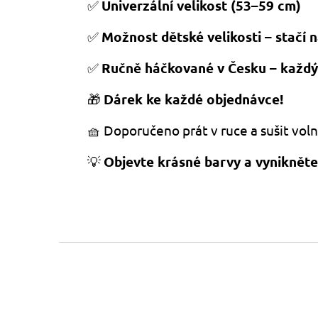
✅
Univerzální velikost (53–59 cm)
✅
Možnost dětské velikosti – stačí
✅
Ručně háčkované v Česku – každý 
🎁
Dárek ke každé objednávce!
🧺 Doporučeno prát v ruce a sušit voln
💡
Objevte krásné barvy a vynikněte 
Z
á
p
a
t