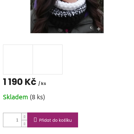
1 190 Kč
/ ks
Měrná
Skladem
(8 ks)
cena:
Přidat do košíku