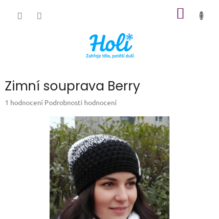
Přejít
NÁKUP
na
obsah
KOŠÍK
Zimní souprava Berry
Průměrné
1 hodnocení
Podrobnosti hodnocení
hodnocení
produktu
je
5,0
z
5
hvězdiček.