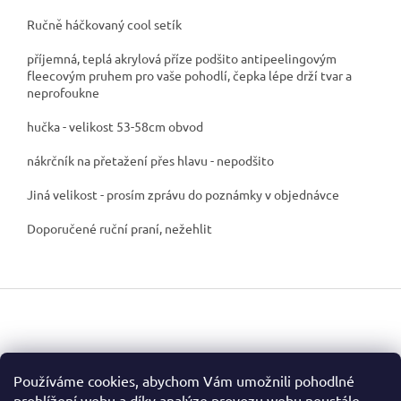
Ručně háčkovaný cool setík
příjemná, teplá akrylová příze podšito antipeelingovým
fleecovým pruhem pro vaše pohodlí, čepka lépe drží tvar a
neprofoukne
hučka - velikost 53-58cm obvod
nákrčník na přetažení přes hlavu - nepodšito
Jiná velikost - prosím zprávu do poznámky v objednávce
Doporučené ruční praní, nežehlit
Z
á
p
a
t
Facebook
Používáme cookies, abychom Vám umožnili pohodlné
í
prohlížení webu a díky analýze provozu webu neustále