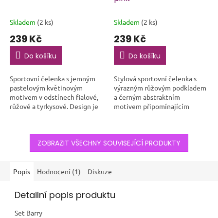
Skladem
(2 ks)
Skladem
(2 ks)
239 Kč
239 Kč
Do košíku
Do košíku
Sportovní čelenka s jemným
Stylová sportovní čelenka s
pastelovým květinovým
výrazným růžovým podkladem
motivem v odstínech fialové,
a černým abstraktním
růžové a tyrkysové. Design je
motivem připomínajícím
svěží a hravý, inspirovaný jarní
umělecký malířský tah. Tento
přírodou, ideální pro ty, kdo
dynamický design zaujme na
chtějí...
první pohled a dodá...
ZOBRAZIT VŠECHNY SOUVISEJÍCÍ PRODUKTY
Popis
Hodnocení (1)
Diskuze
Detailní popis produktu
Set Barry