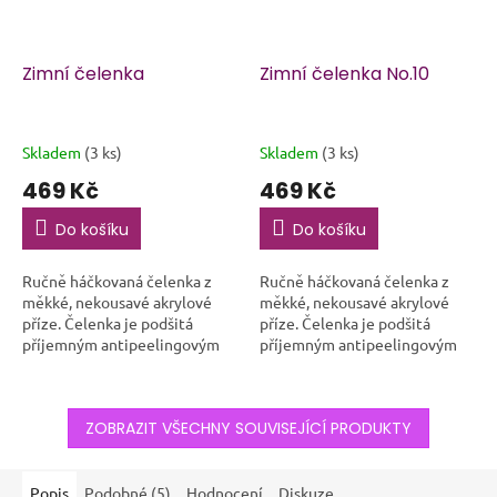
Zimní čelenka
Zimní čelenka No.10
Skladem
(3 ks)
Skladem
(3 ks)
469 Kč
469 Kč
Do košíku
Do košíku
Ručně háčkovaná čelenka z
Ručně háčkovaná čelenka z
měkké, nekousavé akrylové
měkké, nekousavé akrylové
příze. Čelenka je podšitá
příze. Čelenka je podšitá
příjemným antipeelingovým
příjemným antipeelingovým
fleecem, díky kterému krásně
fleecem, díky kterému krásně
hřeje a neprofoukne. Ideální
hřeje a neprofoukne. Ideální
společník do...
společník do...
ZOBRAZIT VŠECHNY SOUVISEJÍCÍ PRODUKTY
Popis
Podobné (5)
Hodnocení
Diskuze