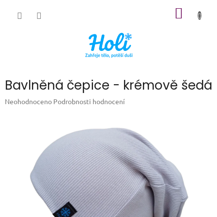
Přejít
NÁKUP
na
obsah
KOŠÍK
Bavlněná čepice - krémově šedá
Průměrné
Neohodnoceno
Podrobnosti hodnocení
hodnocení
produktu
je
0,0
z
5
hvězdiček.