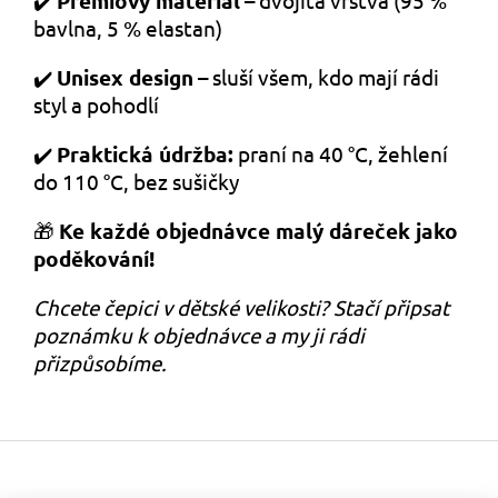
✔️
Prémiový materiál
– dvojitá vrstva (95 %
bavlna, 5 % elastan)
✔️
Unisex design
– sluší všem, kdo mají rádi
styl a pohodlí
✔️
Praktická údržba:
praní na 40 °C, žehlení
do 110 °C, bez sušičky
🎁
Ke každé objednávce malý dáreček jako
poděkování!
Chcete čepici v dětské velikosti? Stačí připsat
poznámku k objednávce a my ji rádi
přizpůsobíme.
Z
á