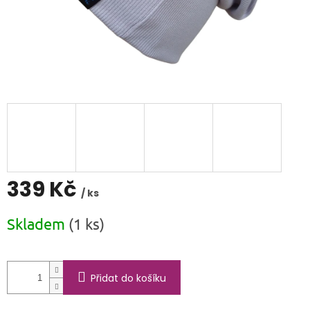
339 Kč
/ ks
Měrná
Skladem
(1 ks)
cena:
Přidat do košíku