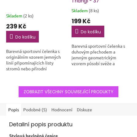
Triangl - 37
Skladem
(8 ks)
Průměrné
Skladem
(2 ks)
hodnocení
199 Kč
produktu
239 Kč
je
Do košíku
5,0
Do košíku
z
Barevná sportovní čelenka s
5
Barevná sportovní čelenka s
duhovým přechodem a
hvězdiček.
originálním vzorem jemných
jemným geometrickým
linií připomínajících listy
vzorem působí svěže a
stromů nebo přírodní
moderně. Je vyrobena z
struktury. Kombinace zářivých
lehkého, pružného materiálu,
odstínů růžové, zelené, fialové
který skvěle odvádí pot a
a modré...
pohodlně...
ZOBRAZIT VŠECHNY SOUVISEJÍCÍ PRODUKTY
Popis
Podobné (5)
Hodnocení
Diskuze
Detailní popis produktu
Stylová bavlněná čepice