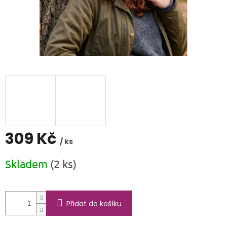
309 Kč
/ ks
Měrná
Skladem
(2 ks)
cena:
Přidat do košíku