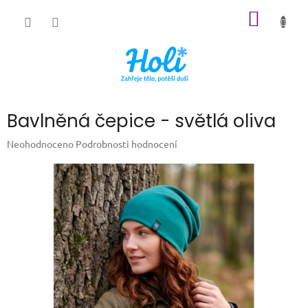
Přejít
NÁKUP
na
obsah
KOŠÍK
Bavlněná čepice - světlá oliva
Průměrné
Neohodnoceno
Podrobnosti hodnocení
hodnocení
produktu
je
0,0
z
5
hvězdiček.