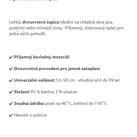
Lehká,
dvouvrstvá čepice
ideální na chladná rána jara,
podzimi nebo mírnější zimy. Příjemný, žebrovaný úplet pro
ještě větší pohodlí.
✔️
Příjemný bavlněný materiál
✔️
Dvouvrstvé provedení pro jemné zateplení
✔️
Univerzální velikost:
53–58 cm – vhodná od 6 do 99 let
✔️
Složení:
95 % bavlna, 5 % elastan
✔️
Snadná údržba:
praní na 40 °C, žehlení do 110 °C
✔️ Nesušit v sušičce