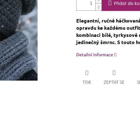
Přidat do ko
Elegantní, ručně háčkovan
opravdu ke každému outfitu
kombinaci bílé, tyrkysově 
jedinečný šmrnc. S touto 
Detailní informace
TISK
ZEPTAT SE
S