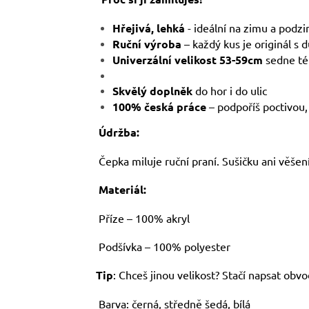
Hřejivá, lehká
- ideální na zimu a podz
Ruční výroba
– každý kus je originál s d
Univerzální velikost 53-59cm
sedne t
Skvělý doplněk
do hor i do ulic
100% česká práce
– podpoříš poctivou, 
Údržba:
Čepka miluje ruční praní. Sušičku ani věšení
Materiál:
Příze – 100% akryl
Podšívka – 100% polyester
Tip
: Chceš jinou velikost? Stačí napsat obv
Barva: černá, středně šedá, bílá