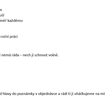
im
uší
éměř každému
ruční práci
 nemá ráda – nech ji schnout volně.
od hlavy do poznámky v objednávce a rádi ti ji uháčkujeme na mí