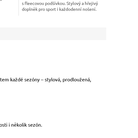
s fleecovou podšívkou. Stylový a hřejivý
hvězdiček.
doplněk pro sport i každodenní nošení.
item každé sezóny – stylová, prodloužená,
osti i několik sezón.