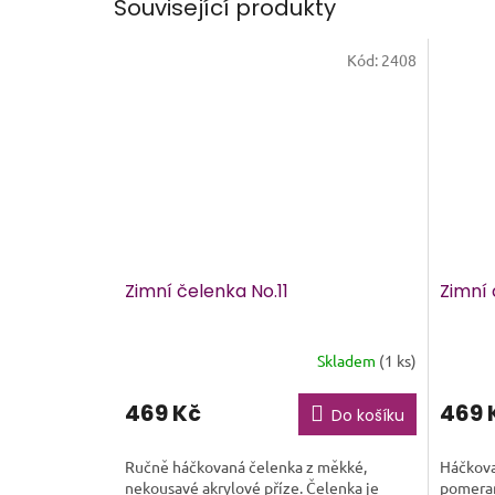
Související produkty
Kód:
2408
Zimní čelenka No.11
Zimní
Skladem
(1 ks)
469 Kč
469 
Do košíku
Ručně háčkovaná čelenka z měkké,
Háčkova
nekousavé akrylové příze. Čelenka je
pomeran