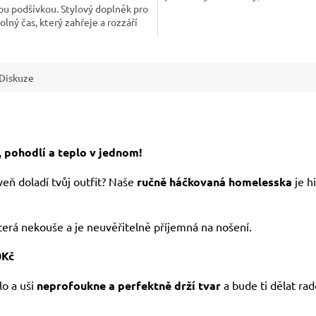
ou podšívkou. Stylový doplněk pro
volný čas, který zahřeje a rozzáří
tfit.
Diskuze
 pohodlí a teplo v jednom!
oveň doladí tvůj outfit? Naše
ručně háčkovaná homelesska
je h
která nekouše a je neuvěřitelně příjemná na nošení.
0Kč
lo a uši
neprofoukne a perfektně drží tvar
a bude ti dělat rad