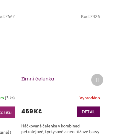
ód:
2562
Kód:
2426
Další
Zimní čelenka
produkt
em
(3 ks)
Vyprodáno
Průměrné
hodnocení
produktu
469 Kč
DETAIL
košíku
je
5,0
Háčkovaná čelenka v kombinaci
z
petrolejové, tyrkysové a neo růžové barvy
ginál !
5