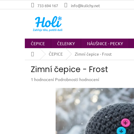
Přejít
733 694 167
info@kulichy.net
na
obsah
ČEPICE
ČELENKY
NÁUŠNICE - PECKY
Domů
ČEPICE
Zimní čepice - Frost
Zimní čepice - Frost
Průměrné
1 hodnocení
Podrobnosti hodnocení
hodnocení
produktu
je
5,0
z
5
hvězdiček.