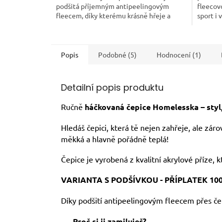
podšitá příjemným antipeelingovým
fleecov
fleecem, díky kterému krásně hřeje a
sport i 
neprofoukne. Ideální společník do...
každý ou
Popis
Podobné (5)
Hodnocení (1)
Detailní popis produktu
Ručně
háčkovaná čepice Homelesska – styl,
Hledáš čepici, která tě nejen zahřeje, ale zár
měkká a hlavně pořádně teplá!
Čepice je vyrobená z kvalitní akrylové příze, 
VARIANTA S PODŠÍVKOU - PŘÍPLATEK 10
Díky podšití antipeelingovým fleecem přes če
Proč si ji zamiluješ?