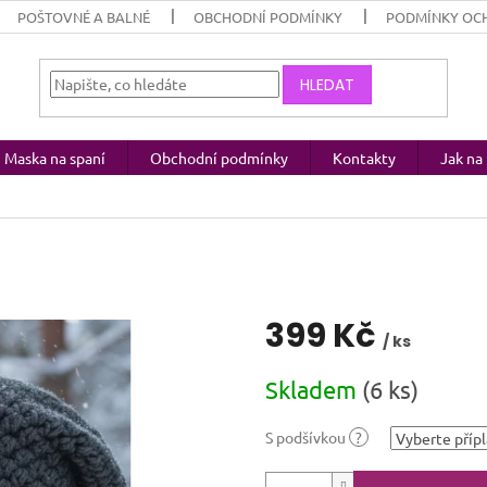
POŠTOVNÉ A BALNÉ
OBCHODNÍ PODMÍNKY
PODMÍNKY OC
HLEDAT
Maska na spaní
Obchodní podmínky
Kontakty
Jak n
399 Kč
/ ks
Měrná
Skladem
(6 ks)
cena:
S podšívkou
?