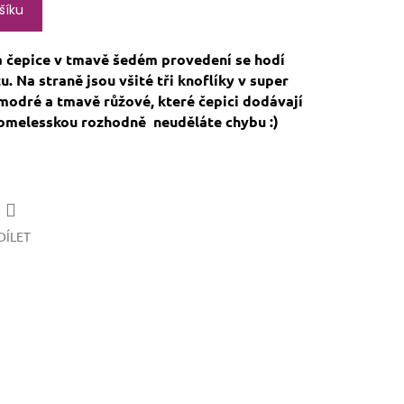
šíku
á čepice v tmavě šedém provedení se hodí
. Na straně jsou všité tři knoflíky v super
modré a tmavě růžové, které čepici dodávají
homelesskou rozhodně neuděláte chybu :)
DÍLET