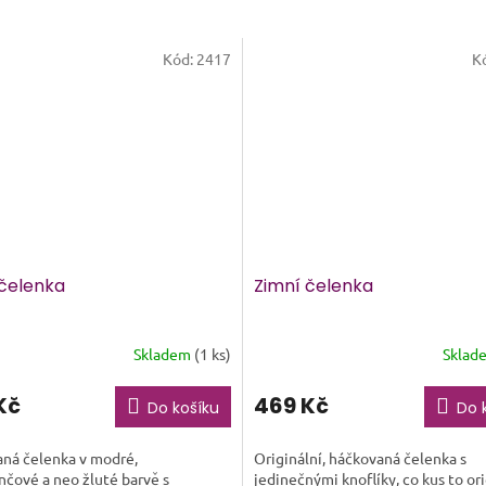
Kód:
2417
K
 čelenka
Zimní čelenka
Skladem
(1 ks)
Sklad
Kč
469 Kč
Do košíku
Do 
ná čelenka v modré,
Originální, háčkovaná čelenka s
čové a neo žluté barvě s
jedinečnými knoflíky, co kus to ori