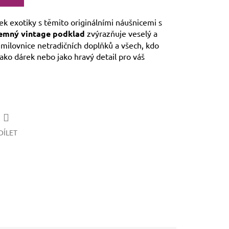
k exotiky s těmito originálními náušnicemi s
emný vintage podklad
zvýrazňuje veselý a
 milovnice netradičních doplňků a všech, kdo
jako dárek nebo jako hravý detail pro váš
DÍLET