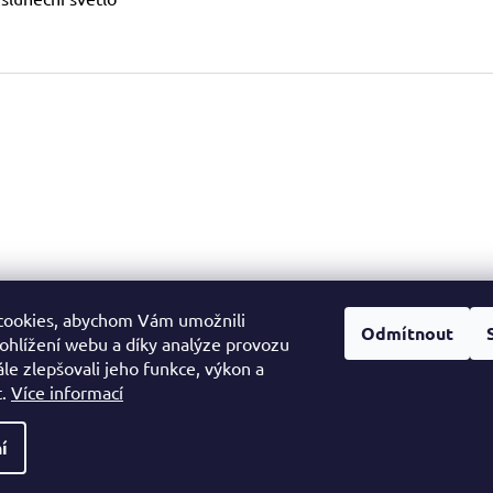
cookies, abychom Vám umožnili
Facebook
Odmítnout
ohlížení webu a díky analýze provozu
le zlepšovali jeho funkce, výkon a
t.
Více informací
í