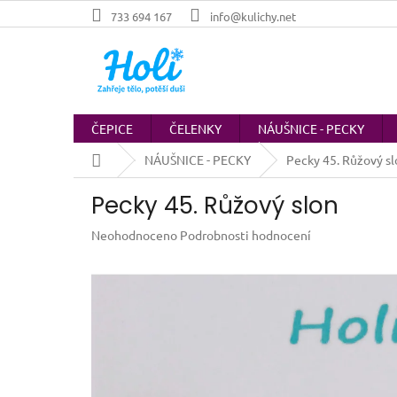
Přejít
733 694 167
info@kulichy.net
na
obsah
ČEPICE
ČELENKY
NÁUŠNICE - PECKY
Domů
NÁUŠNICE - PECKY
Pecky 45. Růžový sl
Pecky 45. Růžový slon
Průměrné
Neohodnoceno
Podrobnosti hodnocení
hodnocení
produktu
je
0,0
z
5
hvězdiček.