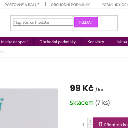
POŠTOVNÉ A BALNÉ
OBCHODNÍ PODMÍNKY
PODMÍNKY OC
HLEDAT
Maska na spaní
Obchodní podmínky
Kontakty
Jak n
on
99 Kč
/ ks
Měrná
Skladem
(7 ks)
cena:
Přidat do ko