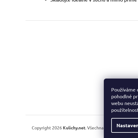
Z
á
p
a
t
í
Používáme 
pohodlné pr
webu neustá
použitelnos
Nastaven
Copyright 2026
Kulichy.net
. Všechna práva vyhrazena.