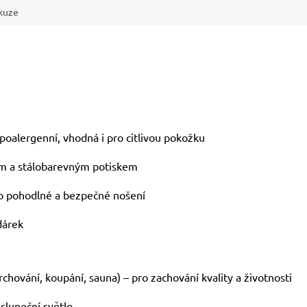
kuze
poalergenní, vhodná i pro citlivou pokožku
m a stálobarevným potiskem
o pohodlné a bezpečné nošení
dárek
rchování, koupání, sauna) – pro zachování kvality a životnosti
sluneční světlo