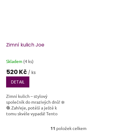
Zimní kulich Joe
Skladem
(4 ks)
Průměrné
hodnocení
520 Kč
/ ks
produktu
je
DETAIL
5,0
z
Zimní kulich – stylový
5
společník do mrazivých dnů! ❄️
hvězdiček.
🧶 Zahřeje, potěší a ještě k
tomu skvěle vypadá! Tento
ručně háčkovaný zimní kulich
je ideální volbou pro každého,
11
položek celkem
O
kdo si...
v