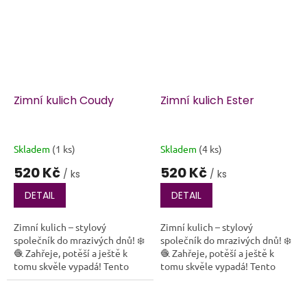
Zimní kulich Coudy
Zimní kulich Ester
Skladem
(1 ks)
Skladem
(4 ks)
520 Kč
520 Kč
/ ks
/ ks
DETAIL
DETAIL
Zimní kulich – stylový
Zimní kulich – stylový
společník do mrazivých dnů! ❄️
společník do mrazivých dnů! ❄️
🧶 Zahřeje, potěší a ještě k
🧶 Zahřeje, potěší a ještě k
tomu skvěle vypadá! Tento
tomu skvěle vypadá! Tento
ručně háčkovaný zimní kulich
ručně háčkovaný zimní kulich
je ideální volbou pro každého,
je ideální volbou pro každého,
kdo si...
kdo si...