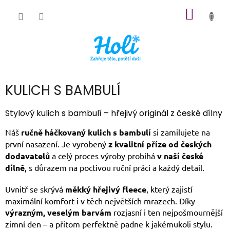
Přejít
NÁKUP
na
obsah
KOŠÍK
KULICH S BAMBULÍ
Stylový kulich s bambulí – hřejivý originál z české dílny
Náš
ručně háčkovaný kulich s bambulí
si zamilujete na
první nasazení. Je vyrobený
z kvalitní příze od českých
dodavatelů
a celý proces výroby probíhá
v naší české
dílně
, s důrazem na poctivou ruční práci a každý detail.
Uvnitř se skrývá
měkký hřejivý fleece
, který zajistí
maximální komfort i v těch největších mrazech. Díky
výrazným, veselým barvám
rozjasní i ten nejpošmournější
zimní den – a přitom perfektně padne k jakémukoli stylu.