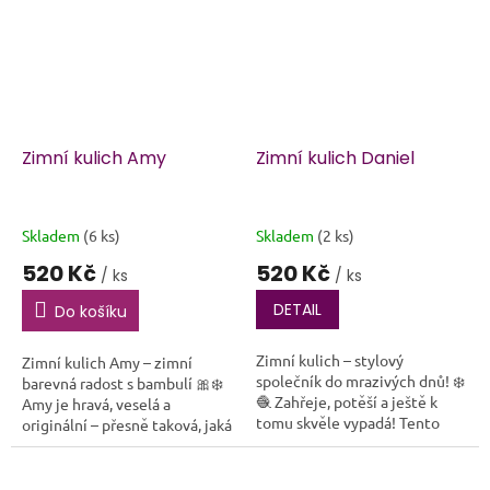
Zimní kulich Amy
Zimní kulich Daniel
Skladem
(6 ks)
Skladem
(2 ks)
520 Kč
520 Kč
/ ks
/ ks
DETAIL
Do košíku
Zimní kulich – stylový
Zimní kulich Amy – zimní
společník do mrazivých dnů! ❄️
barevná radost s bambulí 🎀❄️
🧶 Zahřeje, potěší a ještě k
Amy je hravá, veselá a
tomu skvěle vypadá! Tento
originální – přesně taková, jaká
ručně háčkovaný zimní kulich
má zimní čepice být! Spojení
je ideální volbou pro každého,
bílé, růžové a tyrkysové barvy
kdo si...
vám...