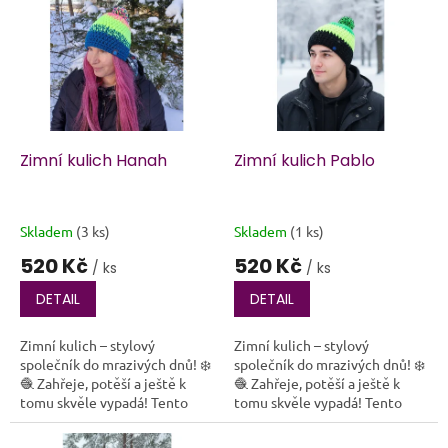
ý
p
i
s
p
r
o
d
Zimní kulich Hanah
Zimní kulich Pablo
u
k
t
Skladem
(3 ks)
Skladem
(1 ks)
ů
520 Kč
520 Kč
/ ks
/ ks
DETAIL
DETAIL
Zimní kulich – stylový
Zimní kulich – stylový
společník do mrazivých dnů! ❄️
společník do mrazivých dnů! ❄️
🧶 Zahřeje, potěší a ještě k
🧶 Zahřeje, potěší a ještě k
tomu skvěle vypadá! Tento
tomu skvěle vypadá! Tento
ručně háčkovaný zimní kulich
ručně háčkovaný zimní kulich
je ideální volbou pro každého,
je ideální volbou pro každého,