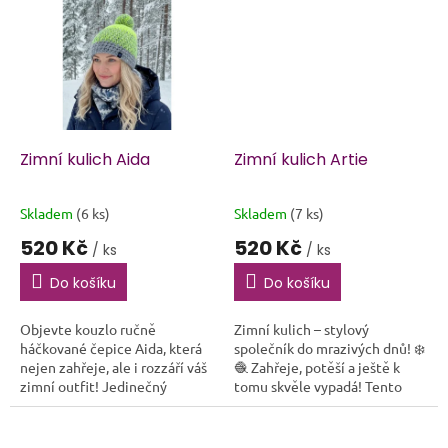
kdo si...
kdo si...
Zimní kulich Aida
Zimní kulich Artie
Skladem
(6 ks)
Skladem
(7 ks)
Průměrné
Průměrné
hodnocení
hodnocení
520 Kč
520 Kč
/ ks
/ ks
produktu
produktu
je
je
Do košíku
Do košíku
5,0
5,0
z
z
Objevte kouzlo ručně
Zimní kulich – stylový
5
5
háčkované čepice Aida, která
společník do mrazivých dnů! ❄️
hvězdiček.
hvězdiček.
nejen zahřeje, ale i rozzáří váš
🧶 Zahřeje, potěší a ještě k
zimní outfit! Jedinečný
tomu skvěle vypadá! Tento
design, výrazné barvy a
ručně háčkovaný zimní kulich
pohodlí díky podšití
je ideální volbou pro každého,
měkoučkým fleecovým...
kdo si...