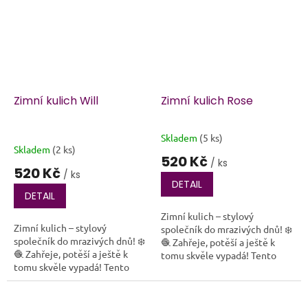
Zimní kulich Will
Zimní kulich Rose
Skladem
(5 ks)
Průměrné
Skladem
(2 ks)
hodnocení
520 Kč
/ ks
produktu
520 Kč
/ ks
je
DETAIL
5,0
DETAIL
z
Zimní kulich – stylový
5
Zimní kulich – stylový
společník do mrazivých dnů! ❄️
hvězdiček.
společník do mrazivých dnů! ❄️
🧶 Zahřeje, potěší a ještě k
🧶 Zahřeje, potěší a ještě k
tomu skvěle vypadá! Tento
tomu skvěle vypadá! Tento
ručně háčkovaný zimní kulich
ručně háčkovaný zimní kulich
je ideální volbou pro každého,
je ideální volbou pro každého,
kdo si...
kdo si...