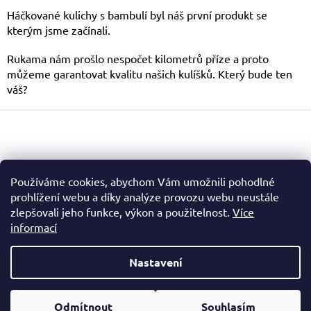
l
Háčkované kulichy s bambulí byl náš první produkt se
á
kterým jsme začínali.
d
a
Rukama nám prošlo nespočet kilometrů příze a proto
c
můžeme garantovat kvalitu našich kulíšků. Který bude ten
í
váš?
p
r
Z
v
á
k
y
p
v
a
ý
t
Facebook
Používáme cookies, abychom Vám umožnili pohodlné
p
í
i
prohlížení webu a díky analýze provozu webu neustále
s
zlepšovali jeho funkce, výkon a použitelnost.
Více
u
informací
Nastavení
Vytvořil Shoptet
Odmítnout
Souhlasím
Copyright 2026
Kulichy.net
. Všechna práva vyhrazena.